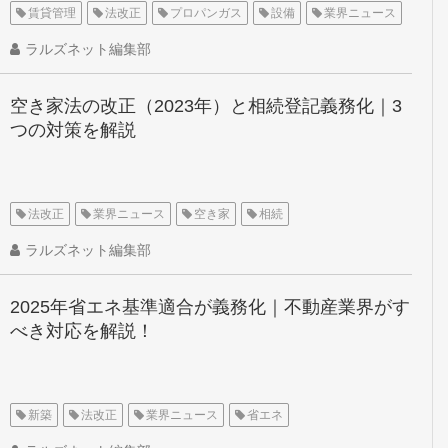
賃貸管理
法改正
プロパンガス
設備
業界ニュース
ラルズネット編集部
空き家法の改正（2023年）と相続登記義務化｜3
つの対策を解説
法改正
業界ニュース
空き家
相続
ラルズネット編集部
2025年省エネ基準適合が義務化｜不動産業界がす
べき対応を解説！
新築
法改正
業界ニュース
省エネ