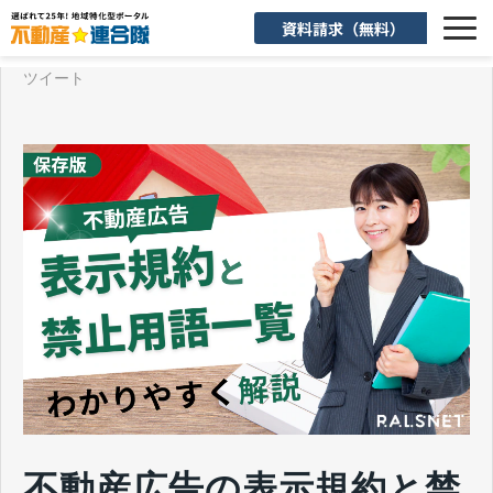
資料請求（無料）
ツイート
選ばれる理由
機能一覧
入会後のサポート
お客様活用事例
よくあるご質問
お知らせ
お役立ち情報
不動産広告の表示規約と禁