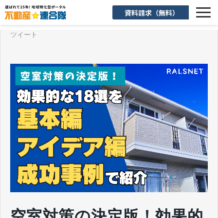
資料請求（無料）
ツイート
選ばれる理由
機能一覧
入会後のサポート
お客様活用事例
よくあるご質問
お知らせ
お役立ち情報
空室対策の決定版！効果的