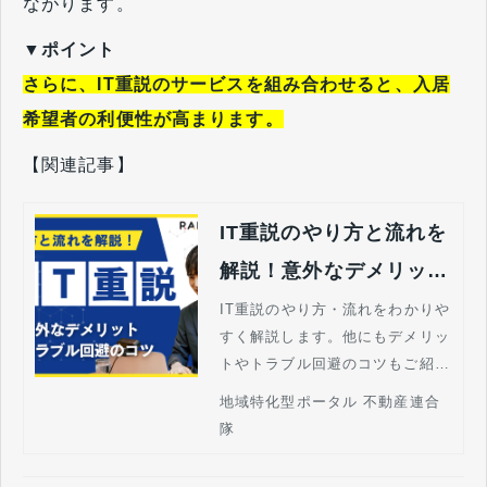
ながります。
▼ポイント
さらに、IT重説のサービスを組み合わせると、入居
希望者の利便性が高まります。
【関連記事】
IT重説のやり方と流れを
解説！意外なデメリット
＆トラブル回避のコツと
IT重説のやり方・流れをわかりや
すく解説します。他にもデメリッ
は？
トやトラブル回避のコツもご紹介
しますので、ぜひご覧ください。
地域特化型ポータル 不動産連合
隊