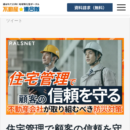
資料請求（無料）
ツイート
選ばれる理由
機能一覧
入会後のサポート
お客様活用事例
よくあるご質問
お知らせ
お役立ち情報
住宅管理で顧客の信頼を守