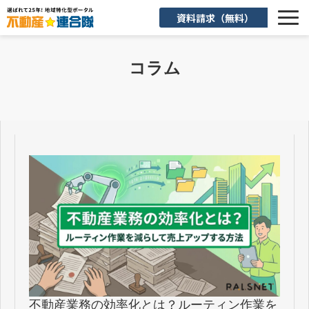
資料請求（無料）
選ばれる理由
コラム
機能一覧
入会後のサポート
お客様活用事例
よくあるご質問
お知らせ
お役立ち情報
不動産業務の効率化とは？ルーティン作業を