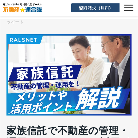
資料請求（無料）
ツイート
選ばれる理由
機能一覧
入会後のサポート
お客様活用事例
よくあるご質問
お知らせ
お役立ち情報
家族信託で不動産の管理・