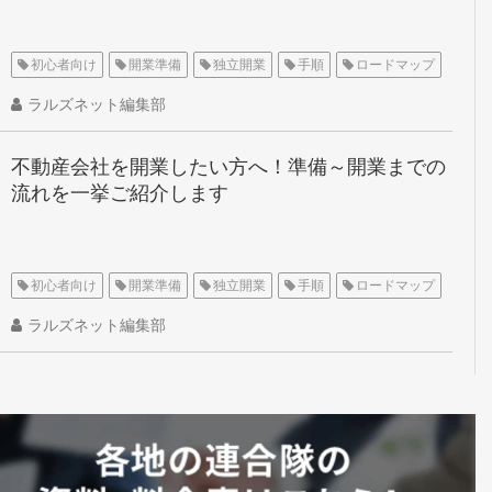
初心者向け
開業準備
独立開業
手順
ロードマップ
ラルズネット編集部
不動産会社を開業したい方へ！準備～開業までの
流れを一挙ご紹介します
初心者向け
開業準備
独立開業
手順
ロードマップ
ラルズネット編集部