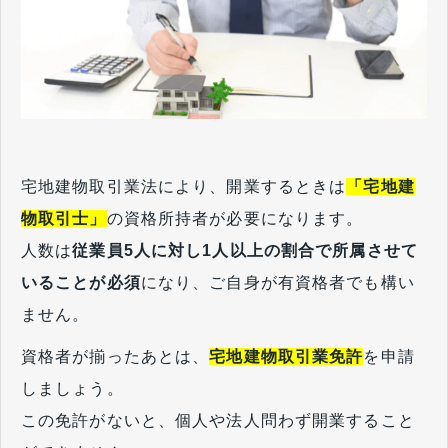
宅地建物取引業法により、開業するときは
「宅地建
物取引士」
の資格所持者が必要になります。
人数は
従業員5人に対し1人以上の割合で所属させて
いることが必須
になり、ご自身が有資格者でも構い
ません。
資格者が揃ったあとは、
宅地建物取引業免許
を申請
しましょう。
この免許がないと、個人や法人問わず開業すること