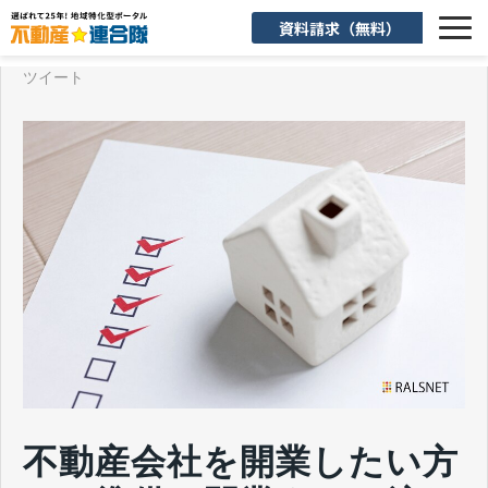
資料請求（無料）
ツイート
選ばれる理由
機能一覧
入会後のサポート
お客様活用事例
よくあるご質問
お知らせ
お役立ち情報
不動産会社を開業したい方