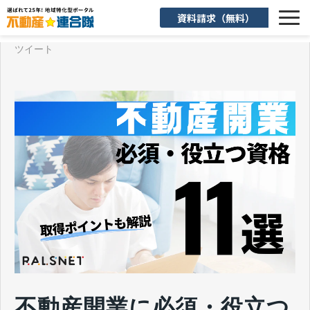
資料請求（無料）
ツイート
選ばれる理由
機能一覧
入会後のサポート
お客様活用事例
よくあるご質問
お知らせ
お役立ち情報
不動産開業に必須・役立つ