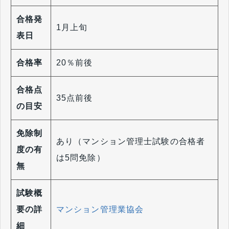
合格発
1月上旬
表日
合格率
20％前後
合格点
35点前後
の目安
免除制
あり（マンション管理士試験の合格者
度の有
は5問免除）
無
試験概
要の詳
マンション管理業協会
細