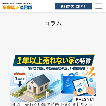
資料請求（無料）
選ばれる理由
コラム
機能一覧
入会後のサポート
お客様活用事例
よくあるご質問
お知らせ
お役立ち情報
1年以上売れない家の特徴｜値引き判断と不