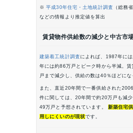
※
平成30年住宅・土地統計調査
（総務
などの情報より推定値を算出
賃貸物件供給数の減少と中古市
建築着工統計調査
によれば、1987年に
年には約86万戸とピーク時から半減。賃貸
戸まで減少し、供給の数は40％ほどにな
また、直近20年間で一番供給された200
件に関しては、20年間で約20万戸も減少
49万戸と予想されています。
新築住宅
用しにくいのが現状
です。