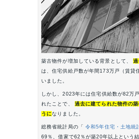
築古物件が増加している背景として、
過
は、住宅供給戸数が年間173万戸（賃貸
いました。
しかし、2023年には住宅供給数が82
れたことで、
過去に建てられた物件の築
うに
なりました。
総務省統計局の「
令和5年住宅・土地統
69％、借家で62％が築20年以上とい