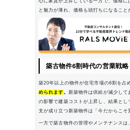
心に家賃が上昇している一方で、価格に
と魅力が薄れ、価格も頭打ちになること
築古物件6割時代の営業戦略
築20年以上の物件が住宅市場の6割を
められます
。
新築物件は供給が減少して
の影響で建築コストが上昇し、結果とし
支が成り立つ新築物件は「今だからこそ
一方で築古物件の管理やメンテナンスは