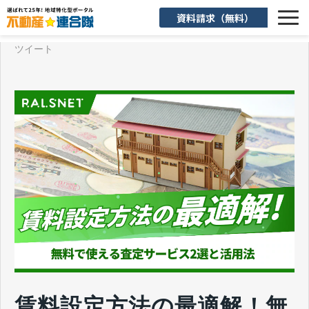
資料請求（無料）
ツイート
選ばれる理由
機能一覧
入会後のサポート
お客様活用事例
よくあるご質問
お知らせ
お役立ち情報
賃料設定方法の最適解！無