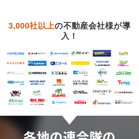
3,000社以上
の不動産会社様が導
入
！
各地の連合隊の