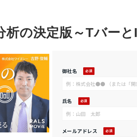
分析の決定版～TバーとI
御社名
氏名
メールアドレス