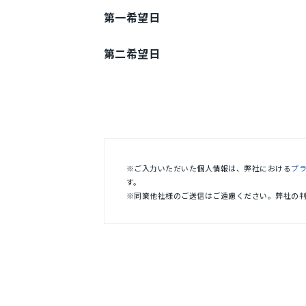
第一希望日
第二希望日
※ご入力いただいた個人情報は、弊社における
プ
す。
※同業他社様のご送信はご遠慮ください。弊社の